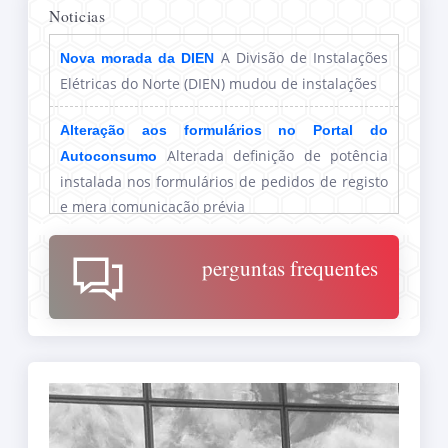
Noticias
A Divisão de Instalações
Nova morada da DIEN
Elétricas do Norte (DIEN) mudou de instalações
Alteração aos formulários no Portal do
Alterada definição de potência
Autoconsumo
instalada nos formulários de pedidos de registo
e mera comunicação prévia
Consulte aqui o
UPAC: Certificados provisórios
perguntas frequentes
procedimento a adotar para o pedido de
certificado provisório, ao abrigo do Despacho n.º
27/2021, de 21 de outubro.
Inspeção de
AUTOCONSUMO- Inspeções UPAC
UPAC ligadas a redes privadas de baixa tensão
pertencentes a instalação de consumo do tipo B.