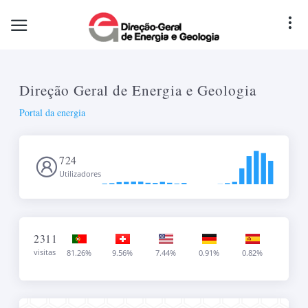
Direção Geral de Energia e Geologia
Portal da energia
724
Utilizadores
2311
visitas
81.26%
9.56%
7.44%
0.91%
0.82%