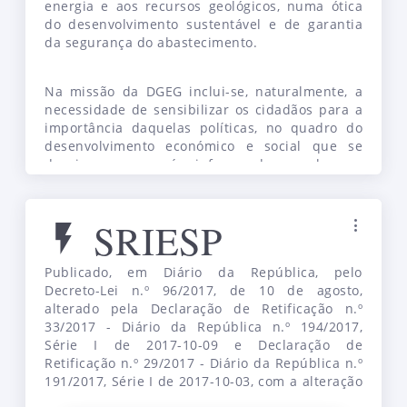
energia e aos recursos geológicos, numa ótica
Autoconsumo: venda de energia excedente
do desenvolvimento sustentável e de garantia
Considerações sobre a venda do excedente dos
da segurança do abastecimento.
registos sujeitos a MCP ou UPAC ao abrigo do
Decreto-Lei n.º 162/2019, de 25 de outubro
Na missão da DGEG inclui-se, naturalmente, a
necessidade de sensibilizar os cidadãos para a
importância daquelas políticas, no quadro do
desenvolvimento económico e social que se
deseja para o país, informando-os sobre os
instrumentos disponíveis para a execução das
decisões políticas e divulgando os resultados do
seu acompanhamento e execução.
SRIESP
Publicado, em Diário da República, pelo
Decreto-Lei n.º 96/2017, de 10 de agosto,
alterado pela Declaração de Retificação n.º
33/2017 - Diário da República n.º 194/2017,
Série I de 2017-10-09 e Declaração de
Retificação n.º 29/2017 - Diário da República n.º
191/2017, Série I de 2017-10-03, com a alteração
promovida pela a Lei n.º 61/2018, de 21 de